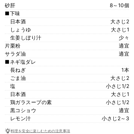
砂肝
8～10個
■下味
日本酒
大さじ2
しょうゆ
大さじ1
生姜しぼり汁
少々
片栗粉
適宜
サラダ油
適宜
■ネギ塩ダレ
長ねぎ
1本
ごま油
大さじ2
塩
小さじ1/2
日本酒
大さじ1
鶏ガラスープの素
小さじ1/2
黒コショウ
適宜
レモン汁
小さじ2～3
料理を安全に楽しむための注意事項