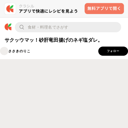
サクッウマッ！砂肝竜田揚げのネギ塩ダレ。
ささきのりこ
フォロー