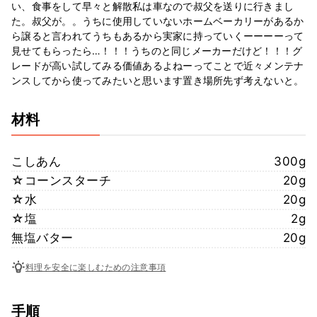
い、食事をして早々と解散私は車なので叔父を送りに行きまし
た。叔父が。。うちに使用していないホームベーカリーがあるか
ら譲ると言われてうちもあるから実家に持っていくーーーーって
見せてもらったら…！！！うちのと同じメーカーだけど！！！グ
レードが高い試してみる価値あるよねーってことで近々メンテナ
ンスしてから使ってみたいと思います置き場所先ず考えないと。
材料
こしあん
300g
☆コーンスターチ
20g
☆水
20g
☆塩
2g
無塩バター
20g
料理を安全に楽しむための注意事項
手順