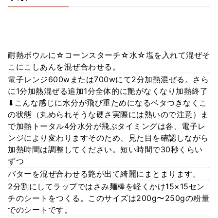
耐熱ボウルに☆コーンスターチ☆水☆塩を入れて混ぜそ
こにこしあんを混ぜ合わせる。
電子レンジ600wまたは700wにて2分加熱混ぜる。さら
に1分加熱混ぜる追加1分全体的に艶がなくなり加熱終了
⬇︎こんな感じに水分が飛び重ためになるベタつきなくこ
の状態（丸められそうな硬さ実際には熱いので注意）ま
で加熱トータル4分水分が飛ぶタイミングは各、電子レ
ンジにより変わりますそのため、見た目を確認しながら
加熱時間は調整してください。短い時間で30秒くらい
ずつ
バターを混ぜ合わせる艶が出て綺麗にまとまります。
2分割にしてラップではさみ麺棒を軽くかけ15×15セン
チのシートをつくる。このサイズは200g〜250gの粉量
でのシートです。