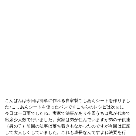
こんばんは今日は簡単に作れる自家製こしあんシートを作りまし
た♪こしあんシートを使ったパンですこちらのレシピは次回に
今日は一日雨でしたね。実家で法事があり今回うちは私が代表で
出席少人数で行いました。実家は弟が住んでいますが弟の子供達
（男の子）前回の法事は落ち着きもなかったのですが今回は正座
して大人しくしていました。これも成長なんですよね法要を行