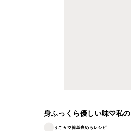
身ふっくら優しい味♡私の
りこ★♡簡単褒めらレシピ