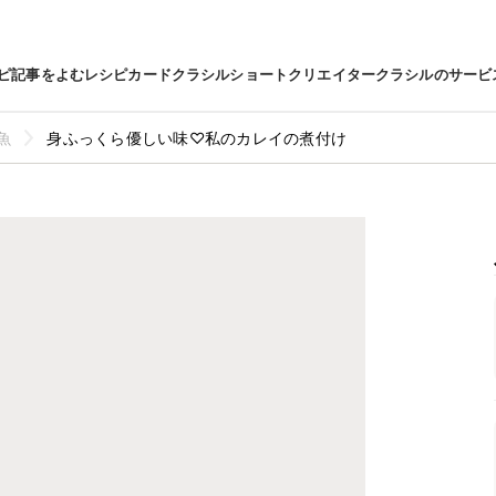
ピ
記事をよむ
レシピカード
クラシルショート
クリエイター
クラシルのサービ
魚
身ふっくら優しい味♡私のカレイの煮付け