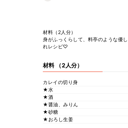
材料（2人分）
身がふっくらして、料亭のような優しい
れレシピ♡
材料
（2人分）
カレイの切り身
★水
★酒
★醤油、みりん
★砂糖
★おろし生姜