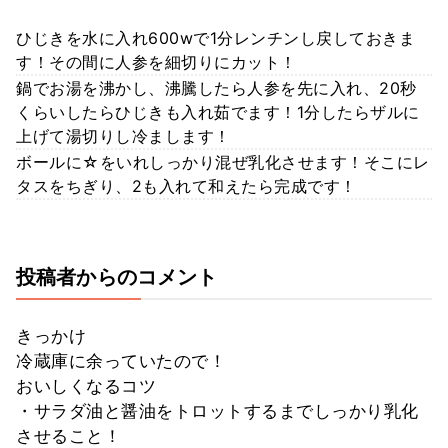
ひじきを水に入れ600wで1分レンチンし戻しておきま
す！その間に人参を細切りにカット！
鍋でお湯を沸かし、沸騰したら人参を先に入れ、20秒
くらいしたらひじきも入れ茹でます！1分したらザルに
上げて湯切りし冷まします！
ボールに☆をいれしっかり混ぜ乳化させます！そこにレ
タスをちぎり、2も入れて和えたら完成です！
投稿者からのコメント
きっかけ
冷蔵庫に余っていたので！
おいしくなるコツ
・サラダ油と醤油をトロットするまでしっかり乳化
させること！