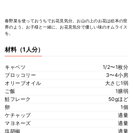
春野菜を使っておうちでお花見気分。お山の上のお花は絵本の世
界のよう。お子様と一緒に、お花見気分で優しい味のオムライス
を。
材料
（1人分）
キャベツ
1/2〜1枚分
ブロッコリー
3〜4小房
オリーブオイル
大さじ1弱
ご飯
1膳弱
鮭フレーク
50gほど
卵
1個
ケチャップ
適量
マヨネーズ
適量
塩胡椒
適量