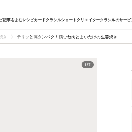
ピ
記事をよむ
レシピカード
クラシルショート
クリエイター
クラシルのサービ
焼き
テリッと高タンパク！鶏むね肉とまいたけの生姜焼き
1/7