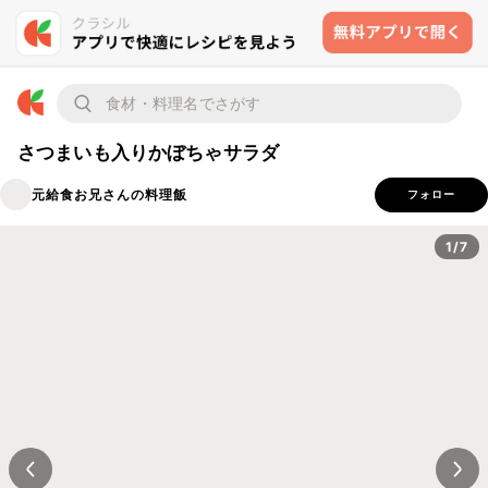
さつまいも入りかぼちゃサラダ
元給食お兄さんの料理飯
フォロー
1/7