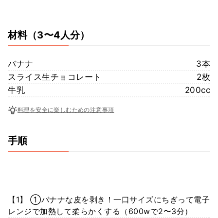
材料
（3〜4人分）
バナナ
3本
スライス生チョコレート
2枚
牛乳
200cc
料理を安全に楽しむための注意事項
手順
【1】 ①バナナな皮を剥き！一口サイズにちぎって電子
レンジで加熱して柔らかくする（600wで2〜3分）