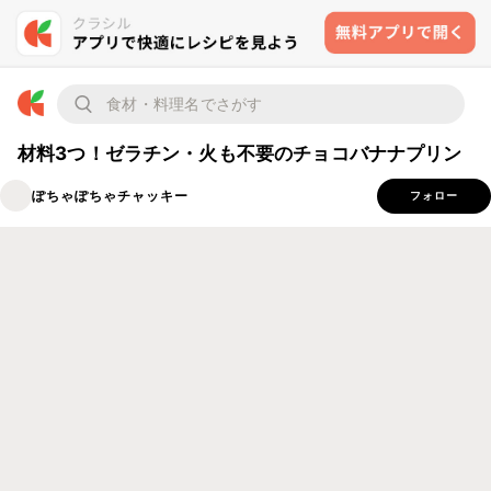
材料3つ！ゼラチン・火も不要のチョコバナナプリン
ぽちゃぽちゃチャッキー
フォロー