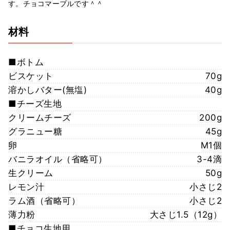
す。チョコマーブルです＾＾
材料
■ボトム
ビスケット
70g
溶かしバター(無塩)
40g
■チーズ生地
クリームチーズ
200g
グラニュー糖
45g
卵
M1個
バニラオイル（省略可）
3-4滴
生クリーム
50g
レモン汁
小さじ2
ラム酒（省略可）
小さじ2
薄力粉
大さじ1.5（12g）
■チョコ生地用