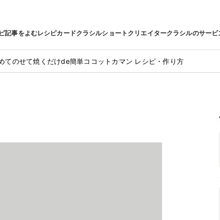
ピ
記事をよむ
レシピカード
クラシルショート
クリエイター
クラシルのサービ
めてのせて焼くだけde簡単ココットカマン レシピ・作り方