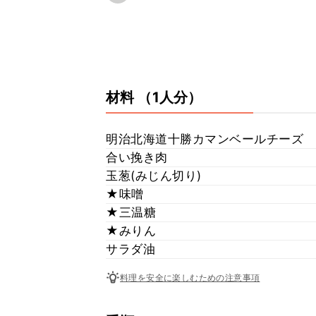
材料
（1人分）
明治北海道十勝カマンベールチーズ
合い挽き肉
玉葱(みじん切り)
★味噌
★三温糖
★みりん
サラダ油
料理を安全に楽しむための注意事項