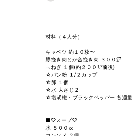
材料（４人分）
キャベツ 約１０枚〜
豚挽き肉とか合挽き肉 ３００㌘
玉ねぎ １個(約２００㌘前後)
☆パン粉 １/２カップ
☆卵 １個
☆水 大さじ２
☆塩胡椒・ブラックペッパー 各適量
■♡スープ♡
水 ８００㏄
コンソメ ２個