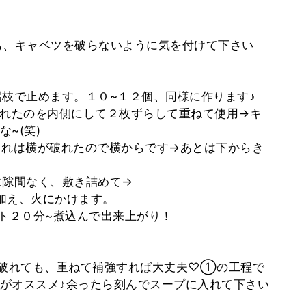
でも、キャベツを破らないように気を付けて下さい
爪楊枝で止めます。１０~１２個、同様に作ります♪
ら破れたのを内側にして２枚ずらして重ねて使用→キ
~(笑)
。これは横が破れたので横からです→あとは下からき
鍋に隙間なく、敷き詰めて→
を加え、火にかけます。
トコト２０分~煮込んで出来上がり！
)破れても、重ねて補強すれば大丈夫♡①の工程で
がオススメ♪余ったら刻んでスープに入れて下さい