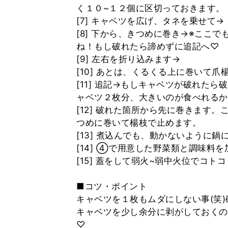
く１０~１２個に区切っておきます。
[7] キャベツを広げ、タネを乗せて→
[8] 下から、きつめに巻き→※ここ
ね！もし破れたら諦めずに追記へ♡
[9] 左右を折り込みます→
[10] あとは、くるくる上に巻いて
[11] 追記→もしキャベツが破れた
ャベツ２枚分、大きいのが食べれるかな
[12] 破れた箇所から先に巻きます
つめに巻いて楊枝で止めます。
[13] 煮込んでも、動かないように
[14] ④で用意した野菜類と調味料
[15] 蓋をして弱火~弱中火位でコ
■コツ・ポイント
キャベツを１枚もムダにしない事(笑
キャベツを少し余分に剥がしておくの
♡