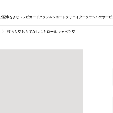
ピ
記事をよむ
レシピカード
クラシルショート
クリエイター
クラシルのサービ
技あり♡おもてなしにもロールキャベツ♡