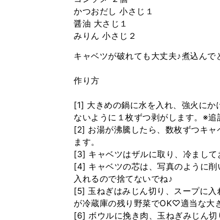
かつおだし 小さじ１
醤油 大さじ１
キャベツが破れても大丈夫♪煮込んで
作り方
[1] 大きめの鍋に水を入れ、強火に
ないように１枚ずつ剥がします。※追
[2] お湯が沸騰したら、数枚ずつキ
ます。
[3] キャベツはザルに取り、冷まし
[4] キャベツの芯は、写真のように
入れるので捨てないでね♪
[5] 玉ねぎはみじん切り、スープに
が冷蔵庫の残り野菜でOK♡適当な大
[6] ボウルに挽き肉、玉ねぎみじ