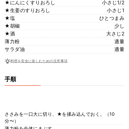
★にんにくすりおろし
小さじ1/2
★生姜のすりおろし
小さじ1
★塩
ひとつまみ
★胡椒
少し
★酒
大さじ2
薄力粉
適量
サラダ油
適量
料理を安全に楽しむための注意事項
手順
ささみを一口大に切り、★を揉み込んでおく。（10
分〜）
薄力粉を全体にまぶす。