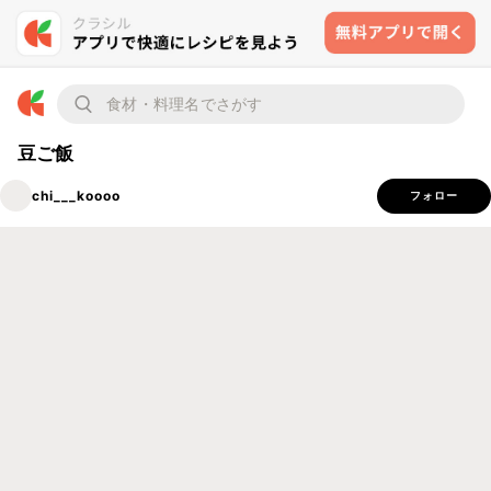
豆ご飯
chi___koooo
フォロー