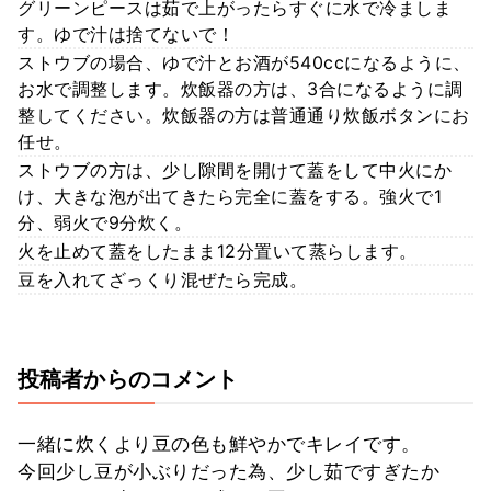
グリーンピースは茹で上がったらすぐに水で冷ましま
す。ゆで汁は捨てないで！
ストウブの場合、ゆで汁とお酒が540ccになるように、
お水で調整します。炊飯器の方は、3合になるように調
整してください。炊飯器の方は普通通り炊飯ボタンにお
任せ。
ストウブの方は、少し隙間を開けて蓋をして中火にか
け、大きな泡が出てきたら完全に蓋をする。強火で1
分、弱火で9分炊く。
火を止めて蓋をしたまま12分置いて蒸らします。
豆を入れてざっくり混ぜたら完成。
投稿者からのコメント
一緒に炊くより豆の色も鮮やかでキレイです。
今回少し豆が小ぶりだった為、少し茹ですぎたか