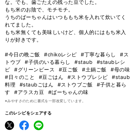
な。でも、歯ごたえの残った豆でした。
もち米のお陰で、モチモチ。
うちのばーちゃんはいつももち米を入れて炊いてく
れてました。
もち米無くても美味しいけど、個人的にはもち米入
りが好きです。
#今日の晩ご飯
#chikoレシピ
#丁寧な暮らし
#ス
トウブ
#子供のいる暮らし
#staub
#staubレシ
ピ
#グリーンピース
#豆ご飯
#土鍋ご飯
#母の味
#日々のこと
#豆ごはん
#ストウブレシピ
#staub
料理
#staubごはん
#ストウブご飯
#子供と暮ら
す
#アラスカ豆
#ばーちゃんの味
※みやすさのために書式を一部改変しています。
このレシピをシェアする