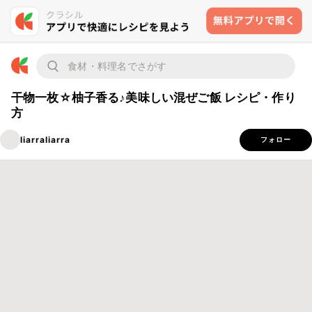
干物一枚☆柚子香る♪美味しい混ぜご飯 レシピ・作り
方
liarraliarra
フォロー