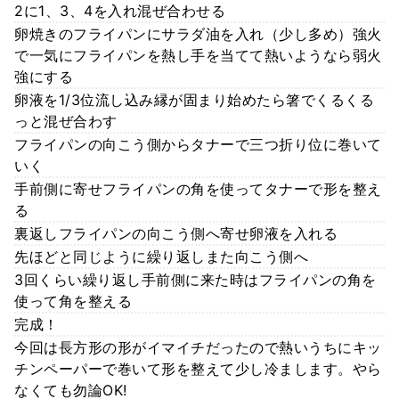
2に1、3、4を入れ混ぜ合わせる
卵焼きのフライパンにサラダ油を入れ（少し多め）強火
で一気にフライパンを熱し手を当てて熱いようなら弱火
強にする
卵液を1/3位流し込み縁が固まり始めたら箸でくるくる
っと混ぜ合わす
フライパンの向こう側からタナーで三つ折り位に巻いて
いく
手前側に寄せフライパンの角を使ってタナーで形を整え
る
裏返しフライパンの向こう側へ寄せ卵液を入れる
先ほどと同じように繰り返しまた向こう側へ
3回くらい繰り返し手前側に来た時はフライパンの角を
使って角を整える
完成！
今回は長方形の形がイマイチだったので熱いうちにキッ
チンペーパーで巻いて形を整えて少し冷まします。やら
なくても勿論OK!