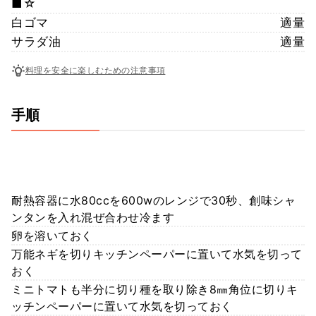
■☆
白ゴマ
適量
サラダ油
適量
料理を安全に楽しむための注意事項
手順
耐熱容器に水80ccを600wのレンジで30秒、創味シャ
ンタンを入れ混ぜ合わせ冷ます
卵を溶いておく
万能ネギを切りキッチンペーパーに置いて水気を切って
おく
ミニトマトも半分に切り種を取り除き8㎜角位に切りキ
ッチンペーパーに置いて水気を切っておく