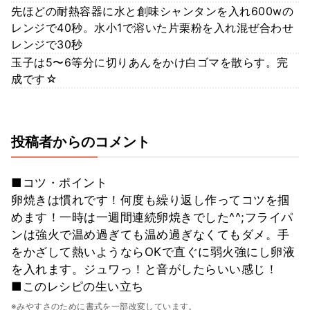
先ほどの耐熱容器に水と創味シャンタンを入れ600wの
レンジで40秒。水小1で溶いた片栗粉を入れ混ぜ合わせ
レンジで30秒
玉子は5〜6等分に切りあんをかけ白ゴマを散らす。完
成です☆
投稿者からのコメント
■コツ・ポイント
卵焼きは慣れです！何度も繰り返し作ってコツを掴
めます！一時は一週間連続卵焼きでした^^;フライパ
ンは強火で温め過ぎても温め過ぎなくてもダメ。手
をかざして熱いようならOKで直ぐに弱火強にし卵液
を入れます。ジュワっ！と音がしたらいい感じ！
■このレシピの生い立ち
※みやすさのために書式を一部改変しています。