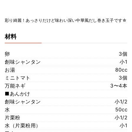
彩り綺麗！あっさりだけど味わい深い中華風だし巻き玉子です☆
材料
卵
3個
創味シャンタン
小1
お湯
80cc
ミニトマト
3個
万能ネギ
3〜4本
■あんかけ
創味シャンタン
小1/2
水
50cc
片栗粉
小1/2
水（片栗粉用）
小1