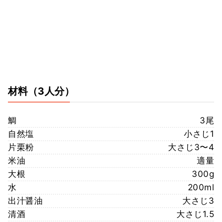
材料
（3人分）
鯛
3尾
自然塩
小さじ1
片栗粉
大さじ3〜4
米油
適量
大根
300g
水
200ml
出汁醤油
大さじ3
清酒
大さじ1.5