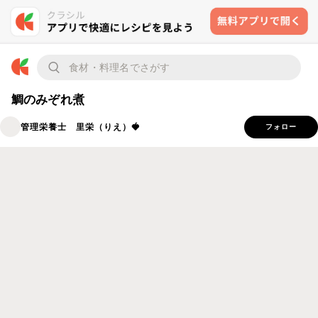
鯛のみぞれ煮
管理栄養士 里栄（りえ）🍓
フォロー