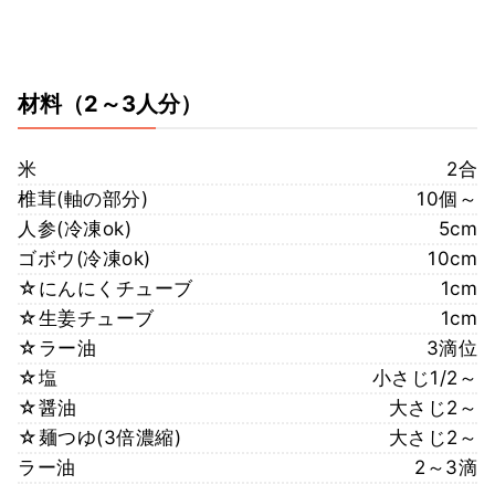
材料
（2～3人分）
米
2合
椎茸(軸の部分)
10個～
人参(冷凍ok)
5cm
ゴボウ(冷凍ok)
10cm
☆にんにくチューブ
1cm
☆生姜チューブ
1cm
☆ラー油
3滴位
☆塩
小さじ1/2～
☆醤油
大さじ2～
☆麺つゆ(3倍濃縮)
大さじ2～
ラー油
2～3滴