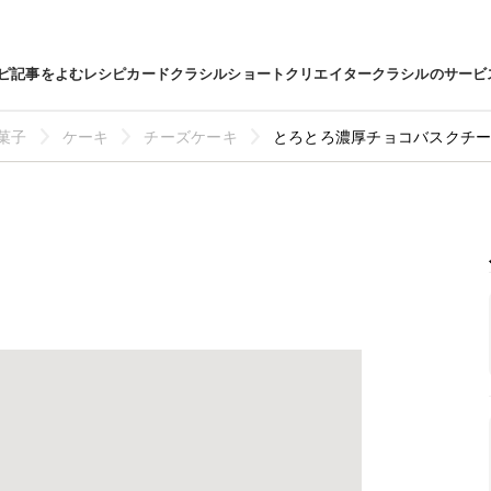
ピ
記事をよむ
レシピカード
クラシルショート
クリエイター
クラシルのサービ
菓子
ケーキ
チーズケーキ
とろとろ濃厚チョコバスクチ