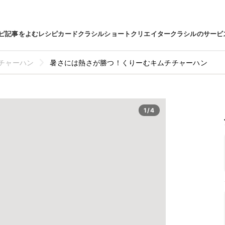
ピ
記事をよむ
レシピカード
クラシルショート
クリエイター
クラシルのサービ
チャーハン
暑さには熱さが勝つ！くりーむキムチチャーハン
1/4