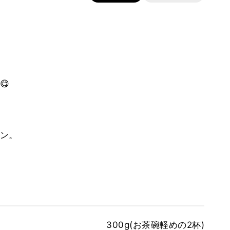
😋
ン。
300g(お茶碗軽めの2杯)