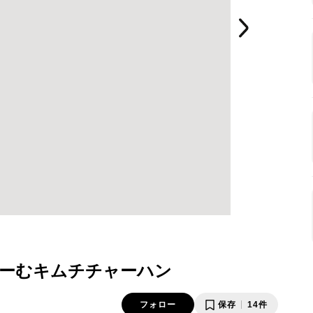
ーむキムチチャーハン
フォロー
保存
14件