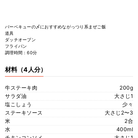
バーベキューの〆におすすめながっつり系まぜご飯
道具
ダッチオーブン
フライパン
調理時間：60分
材料
（4人分）
牛ステーキ肉
200g
サラダ油
大さじ1
塩こしょう
少々
ステーキソース
大さじ2〜3
米
2合
水
400ml
チキンコンソメ
大さじ1