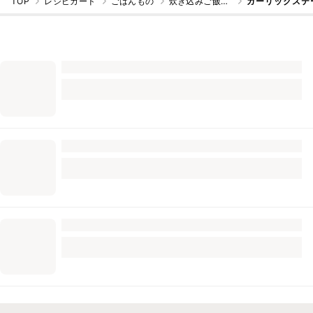
TOP
レシピカード
ごはんもの
炊き込みご飯・混ぜご飯
ガーリックステ