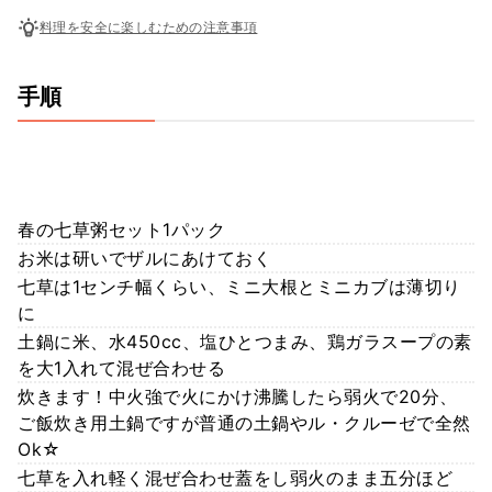
料理を安全に楽しむための注意事項
手順
春の七草粥セット1パック
お米は研いでザルにあけておく
七草は1センチ幅くらい、ミニ大根とミニカブは薄切り
に
土鍋に米、水450cc、塩ひとつまみ、鶏ガラスープの素
を大1入れて混ぜ合わせる
炊きます！中火強で火にかけ沸騰したら弱火で20分、
ご飯炊き用土鍋ですが普通の土鍋やル・クルーゼで全然
Ok☆
七草を入れ軽く混ぜ合わせ蓋をし弱火のまま五分ほど