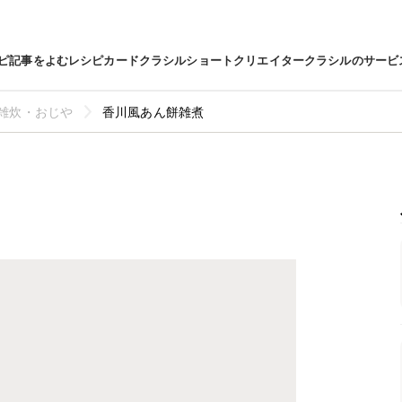
ピ
記事をよむ
レシピカード
クラシルショート
クリエイター
クラシルのサービ
雑炊・おじや
香川風あん餅雑煮