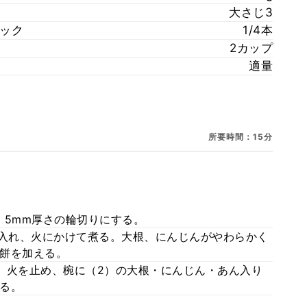
大さじ3
ィック
1/4本
2カップ
適量
所要時間：15分
、5mm厚さの輪切りにする。
を入れ、火にかけて煮る。大根、にんじんがやわらかく
餅を加える。
、火を止め、椀に（2）の大根・にんじん・あん入り
る。