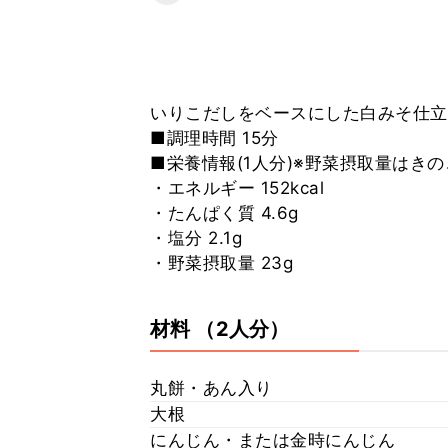
いりこだしをベースにした白みそ仕立
■調理時間 15分
■栄養情報(1人分)※野菜摂取量はき
・エネルギー 152kcal
・たんぱく質 4.6g
・塩分 2.1g
・野菜摂取量 23g
材料
（2人分）
丸餅・あん入り
大根
にんじん・または金時にんじん