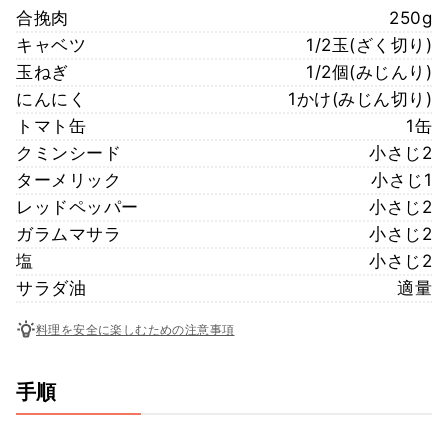
合挽肉
250g
キャベツ
1/2玉(ざく切り)
玉ねぎ
1/2個(みじんり)
にんにく
1かけ(みじん切り)
トマト缶
1缶
クミンシード
小さじ2
ターメリック
小さじ1
レッドペッパー
小さじ2
ガラムマサラ
小さじ2
塩
小さじ2
サラダ油
適量
料理を安全に楽しむための注意事項
手順