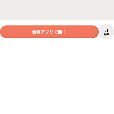
無料アプリで開く
保存