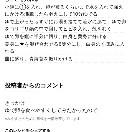
小鍋に①を入れ、卵が被るくらいまで水を入れて強火
にかける沸騰したら弱火にして10分ゆでる
ゆで上がったらすぐにお湯を捨てて流水にあて、ゆで卵
をゴリゴリ鍋の中で回してヒビを入れ、殻をむく
ゆで卵を縦に半分に切り、白身と黄身に分ける
黄身に★を混ぜ合わせる6等分にし、白身のくぼみに入
れる
皿に盛り、青海苔を振りかける
投稿者からのコメント
きっかけ
ゆで卵を食べやすくしてみたかったので
※みやすさのために書式を一部改変しています。
このレシピをシェアする