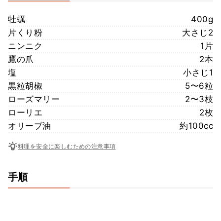
牡蠣
400g
片くり粉
大さじ2
ニンニク
1片
鷹の爪
2本
塩
小さじ1
黒粒胡椒
5〜6粒
ローズマリー
2〜3枝
ローリエ
2枚
オリーブ油
約100cc
料理を安全に楽しむための注意事項
手順