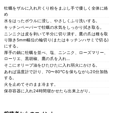
牡蠣をザルに入れ片くり粉をまぶし手で優しく全体に絡
め
水をはったボウルに浸し、やさしくふり洗いする。
キッチンペーパーで牡蠣の水気をしっかり拭き取る。
ニンニクは皮を剥いて半分に切り潰す。鷹の爪は種を取
り除き5mm幅位の輪切り(またはキッチンハサミで切る)
にする。
厚手の鍋に牡蠣を並べ、塩、ニンニク、ローズマリー、
ローリエ、黒胡椒、鷹の爪を入れ…
そこにオリーブ油をひたひたに入れ弱火にかける。
あれば温度計で計り、70〜80℃を保ちながら20分加熱
する。
火を止めてそのまま冷ます。
保存容器に入れ24時間寝かせたら出来上がり。