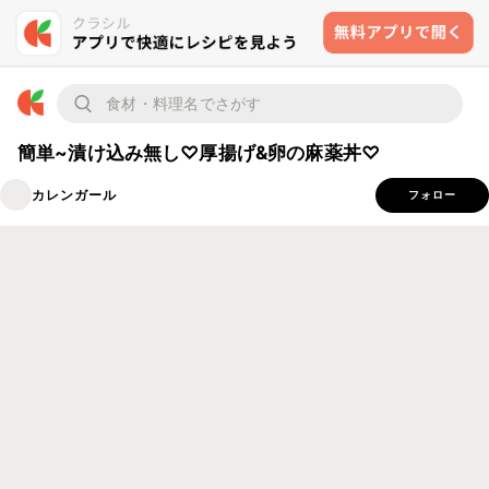
簡単~漬け込み無し♡厚揚げ&卵の麻薬丼♡
カレンガール
フォロー