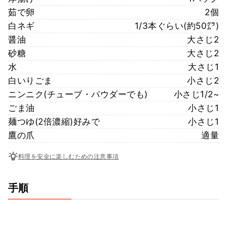
茹で卵
2個
白ネギ
1/3本ぐらい(約50㌘)
醤油
大さじ2
砂糖
大さじ2
水
大さじ1
白いりごま
小さじ2
ニンニク(チューブ・パウダーでも)
小さじ1/2~
ごま油
小さじ1
麺つゆ(2倍濃縮)好みで
小さじ1
鷹の爪
適量
料理を安全に楽しむための注意事項
手順