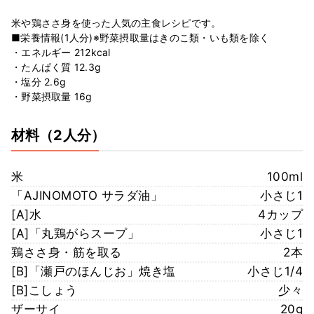
米や鶏ささ身を使った人気の主食レシピです。
■栄養情報(1人分)※野菜摂取量はきのこ類・いも類を除く
・エネルギー 212kcal
・たんぱく質 12.3g
・塩分 2.6g
・野菜摂取量 16g
材料
（2人分）
米
100ml
「AJINOMOTO サラダ油」
小さじ1
[A]水
4カップ
[A]「丸鶏がらスープ」
小さじ1
鶏ささ身・筋を取る
2本
[B]「瀬戸のほんじお」焼き塩
小さじ1/4
[B]こしょう
少々
ザーサイ
20g