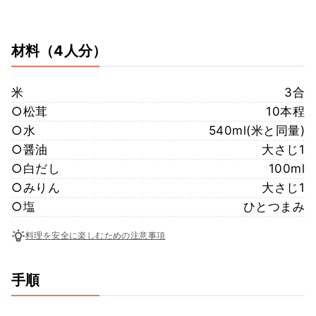
材料
（4人分）
米
3合
○松茸
10本程
○水
540ml(米と同量)
○醤油
大さじ1
○白だし
100ml
○みりん
大さじ1
○塩
ひとつまみ
料理を安全に楽しむための注意事項
手順