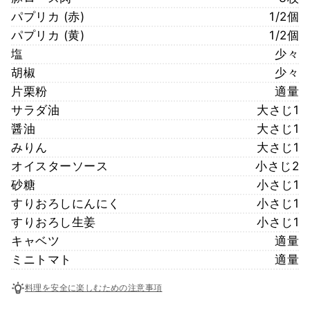
パプリカ (赤)
1/2個
パプリカ (黄)
1/2個
塩
少々
胡椒
少々
片栗粉
適量
サラダ油
大さじ1
醤油
大さじ1
みりん
大さじ1
オイスターソース
小さじ2
砂糖
小さじ1
すりおろしにんにく
小さじ1
すりおろし生姜
小さじ1
キャベツ
適量
ミニトマト
適量
料理を安全に楽しむための注意事項