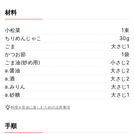
材料
小松菜
1束
ちりめんじゃこ
30g
ごま
大さじ1
かつお節
1袋
ごま油(炒め用)
小さじ2
a.醤油
大さじ2
a.酒
大さじ2
a.みりん
大さじ1
a.砂糖
大さじ1
料理を安全に楽しむための注意事項
手順