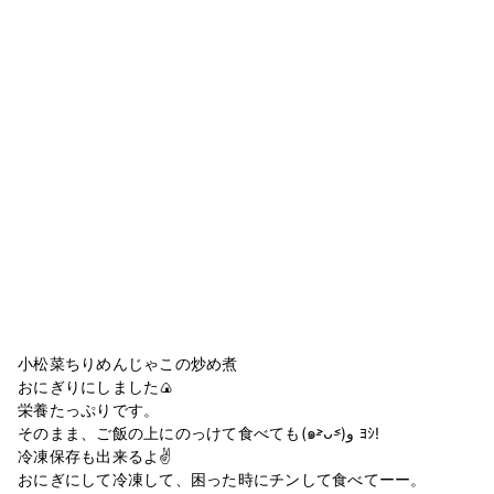
小松菜ちりめんじゃこの炒め煮
おにぎりにしました🍙
栄養たっぷりです。
そのまま、ご飯の上にのっけて食べても(๑˃̵ᴗ˂̵)و ﾖｼ!
冷凍保存も出来るよ✌️
おにぎにして冷凍して、困った時にチンして食べてーー。