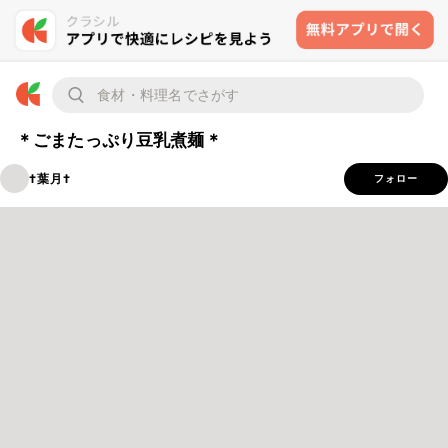
＊ごまたっぷり豆乳煮麺＊
†葉月†
フォロー