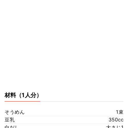
材料
（1人分）
そうめん
1束
豆乳
350cc
白だし
大さじ1