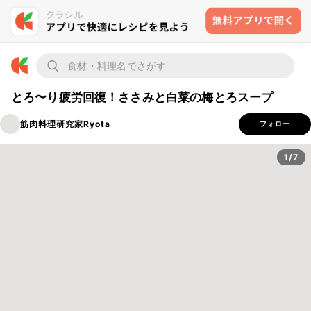
とろ〜り疲労回復！ささみと白菜の梅とろスープ
筋肉料理研究家Ryota
フォロー
1/7