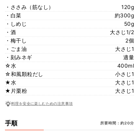
・ささみ（筋なし）
120g
・白菜
約300g
・しめじ
50g
・酒
大さじ1/2
・梅干し
2個
・ごま油
大さじ1
・刻みネギ
適量
☆水
400ml
☆和風顆粒だし
小さじ1
★水
大さじ1
★片栗粉
大さじ1
料理を安全に楽しむための注意事項
手順
所要時間：約20分