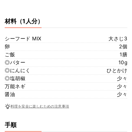
材料
（1人分）
シーフード MIX
大さじ3
卵
2個
ご飯
1膳
◎バター
10g
◎にんにく
ひとかけ
◎塩胡椒
少々
万能ネギ
少々
醤油
少々
料理を安全に楽しむための注意事項
手順