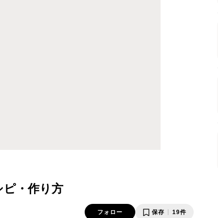
シピ・作り方
フォロー
保存
19件