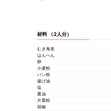
材料
（2人分）
むき海老
はんぺん
卵
小麦粉
パン粉
揚げ油
塩
醤油
片栗粉
胡椒