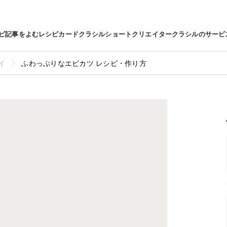
ピ
記事をよむ
レシピカード
クラシルショート
クリエイター
クラシルのサービ
イ
ふわっぷりなエビカツ レシピ・作り方