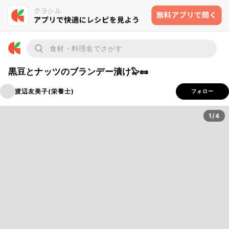
黒豆とナッツのブランデー漬け🦭🥜
渡辺友美子(栄養士)
フォロー
1/4