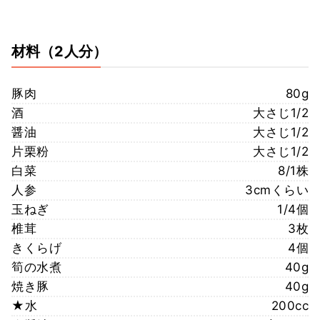
材料
（2人分）
豚肉
80g
酒
大さじ1/2
醤油
大さじ1/2
片栗粉
大さじ1/2
白菜
8/1株
人参
3cmくらい
玉ねぎ
1/4個
椎茸
3枚
きくらげ
4個
筍の水煮
40g
焼き豚
40g
★水
200cc