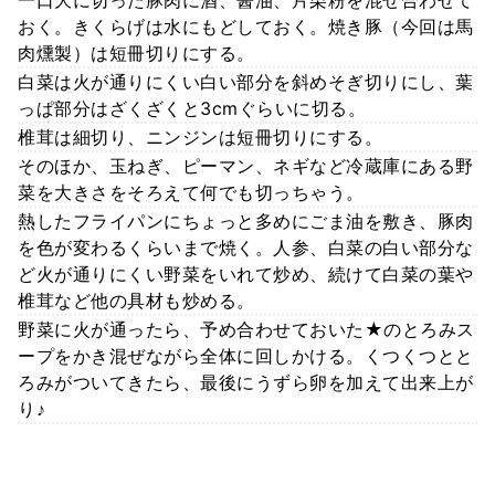
おく。きくらげは水にもどしておく。焼き豚（今回は馬
肉燻製）は短冊切りにする。
白菜は火が通りにくい白い部分を斜めそぎ切りにし、葉
っぱ部分はざくざくと3cmぐらいに切る。
椎茸は細切り、ニンジンは短冊切りにする。
そのほか、玉ねぎ、ピーマン、ネギなど冷蔵庫にある野
菜を大きさをそろえて何でも切っちゃう。
熱したフライパンにちょっと多めにごま油を敷き、豚肉
を色が変わるくらいまで焼く。人参、白菜の白い部分な
ど火が通りにくい野菜をいれて炒め、続けて白菜の葉や
椎茸など他の具材も炒める。
野菜に火が通ったら、予め合わせておいた★のとろみス
ープをかき混ぜながら全体に回しかける。くつくつとと
ろみがついてきたら、最後にうずら卵を加えて出来上が
り♪