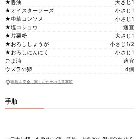
★醤油
大さじ1
★オイスターソース
小さじ1
★中華コンソメ
小さじ1
★塩コショウ
適宜
★片栗粉
大さじ1
★おろししょうが
小さじ1/2
★おろしにんにく
小さじ1
ごま油
適宜
ウズラの卵
4個
料理を安全に楽しむための注意事項
手順
一口大に切った豚肉に酒、醤油、片栗粉を混ぜ合わせて