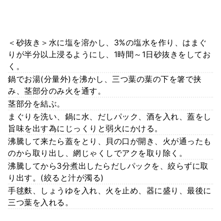
＜砂抜き＞水に塩を溶かし、3%の塩水を作り、はまぐ
りが半分以上浸るようにし、1時間～1日砂抜きをしてお
く。
鍋でお湯(分量外)を沸かし、三つ葉の葉の下を箸で挟
み、茎部分のみ火を通す。
茎部分を結ぶ。
まぐりを洗い、鍋に水、だしパック、酒を入れ、蓋をし
旨味を出す為にじっくりと弱火にかける。
沸騰して来たら蓋をとり、貝の口が開き、火が通ったも
のから取り出し、網じゃくしでアクを取り除く。
沸騰してから3分煮出したらだしパックを、絞らずに取
り出す。(絞ると汁が濁る)
手毬麩、しょうゆを入れ、火を止め、器に盛り、最後に
三つ葉を入れる。