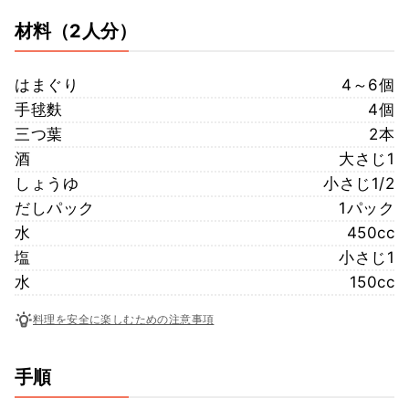
材料
（2人分）
はまぐり
4～6個
手毬麩
4個
三つ葉
2本
酒
大さじ1
しょうゆ
小さじ1/2
だしパック
1パック
水
450cc
塩
小さじ1
水
150cc
料理を安全に楽しむための注意事項
手順