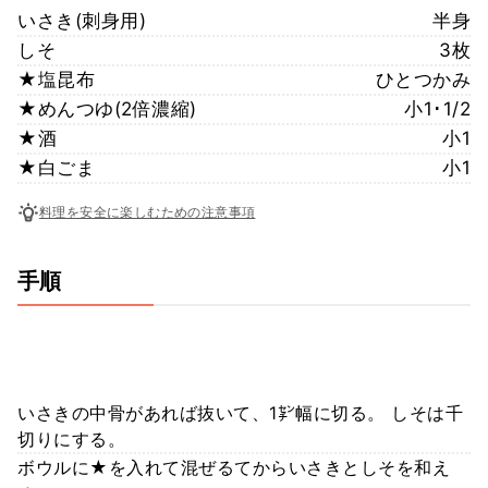
いさき(刺身用)
半身
しそ
3枚
★塩昆布
ひとつかみ
★めんつゆ(2倍濃縮)
小1･1/2
★酒
小1
★白ごま
小1
料理を安全に楽しむための注意事項
手順
いさきの中骨があれば抜いて、1㌢幅に切る。 しそは千
切りにする。
ボウルに★を入れて混ぜるてからいさきとしそを和え