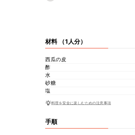
材料
（1人分）
西瓜の皮
酢
水
砂糖
塩
料理を安全に楽しむための注意事項
手順