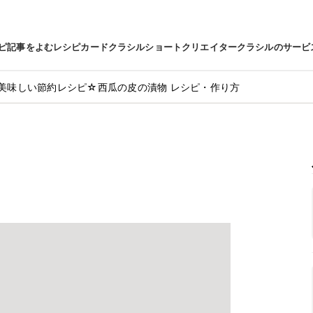
ピ
記事をよむ
レシピカード
クラシルショート
クリエイター
クラシルのサービ
美味しい節約レシピ☆西瓜の皮の漬物 レシピ・作り方