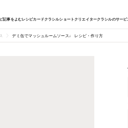
ピ
記事をよむ
レシピカード
クラシルショート
クリエイター
クラシルのサービ
ス
デミ缶でマッシュルームソース♩ レシピ・作り方