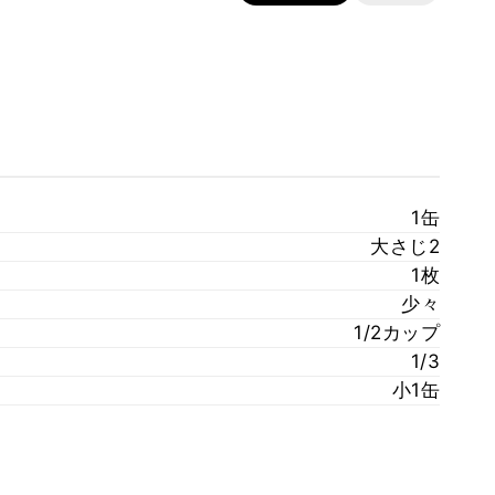
1缶
大さじ2
1枚
少々
1/2カップ
1/3
小1缶