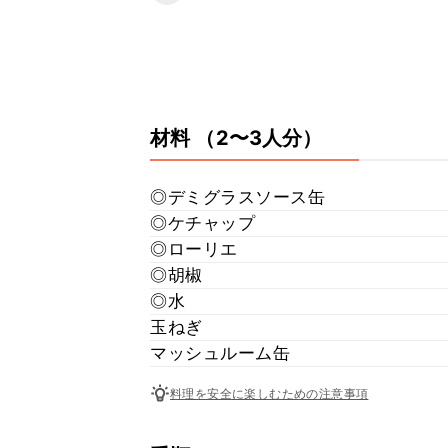
材料
（2〜3人分）
◎デミグラスソース缶
◎ケチャップ
◎ローリエ
◎胡椒
◎水
玉ねぎ
マッシュルーム缶
料理を安全に楽しむための注意事項