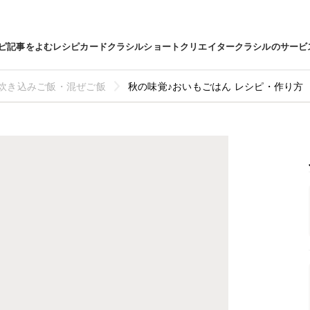
ピ
記事をよむ
レシピカード
クラシルショート
クリエイター
クラシルのサービ
炊き込みご飯・混ぜご飯
秋の味覚♪おいもごはん レシピ・作り方