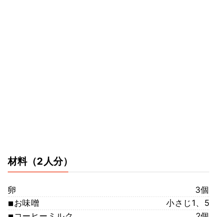
材料
（2人分）
卵
3個
◾︎お味噌
小さじ1、5
◾︎コーヒーミルク
2個