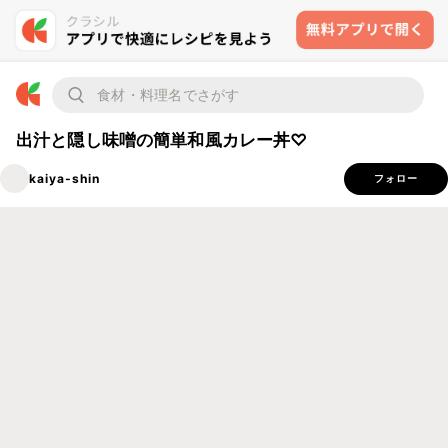
出汁と隠し味噌の簡単和風カレー丼♡
kaiya-shin
フォロー