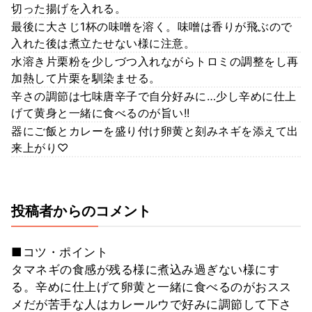
切った揚げを入れる。
最後に大さじ1杯の味噌を溶く。味噌は香りが飛ぶので
入れた後は煮立たせない様に注意。
水溶き片栗粉を少しづつ入れながらトロミの調整をし再
加熱して片栗を馴染ませる。
辛さの調節は七味唐辛子で自分好みに…少し辛めに仕上
げて黄身と一緒に食べるのが旨い!!
器にご飯とカレーを盛り付け卵黄と刻みネギを添えて出
来上がり♡
投稿者からのコメント
■コツ・ポイント
タマネギの食感が残る様に煮込み過ぎない様にす
る。辛めに仕上げて卵黄と一緒に食べるのがおスス
メだが苦手な人はカレールウで好みに調節して下さ