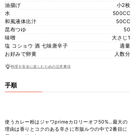
油揚げ
小2枚
水
500CC
和風液体出汁
50CC
昆布つゆ
50
味噌
大さじ1
塩 コショウ 酒 七味唐辛子
適量
お好みで卵黄
人数分
料理を安全に楽しむための注意事項
手順
使うカレー粉はジャワprimeカロリーオフ50%…最大の
理由は香りとコクのある辛さに市販ルウの中で2番目に