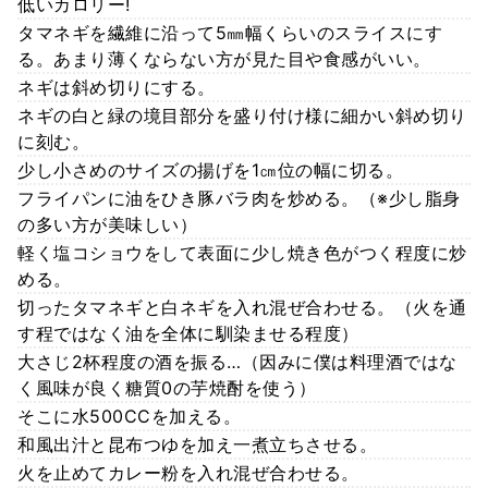
低いカロリー!
タマネギを繊維に沿って5㎜幅くらいのスライスにす
る。あまり薄くならない方が見た目や食感がいい。
ネギは斜め切りにする。
ネギの白と緑の境目部分を盛り付け様に細かい斜め切り
に刻む。
少し小さめのサイズの揚げを1㎝位の幅に切る。
フライパンに油をひき豚バラ肉を炒める。（※少し脂身
の多い方が美味しい）
軽く塩コショウをして表面に少し焼き色がつく程度に炒
める。
切ったタマネギと白ネギを入れ混ぜ合わせる。（火を通
す程ではなく油を全体に馴染ませる程度）
大さじ2杯程度の酒を振る…（因みに僕は料理酒ではな
く風味が良く糖質0の芋焼酎を使う）
そこに水500CCを加える。
和風出汁と昆布つゆを加え一煮立ちさせる。
火を止めてカレー粉を入れ混ぜ合わせる。