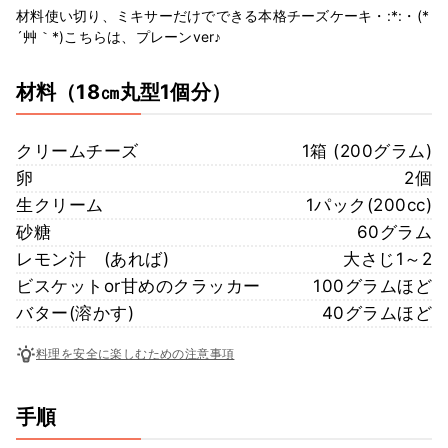
材料使い切り、ミキサーだけでできる本格チーズケーキ・:*:・(*
´艸｀*)こちらは、プレーンver♪
材料
（18㎝丸型1個分）
クリームチーズ
1箱 (200グラム)
卵
2個
生クリーム
1パック(200cc)
砂糖
60グラム
レモン汁 (あれば)
大さじ1～2
ビスケットor甘めのクラッカー
100グラムほど
バター(溶かす)
40グラムほど
料理を安全に楽しむための注意事項
手順