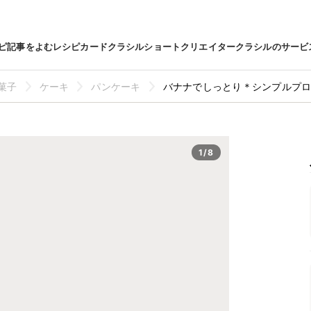
ピ
記事をよむ
レシピカード
クラシルショート
クリエイター
クラシルのサービ
菓子
ケーキ
パンケーキ
バナナでしっとり＊シンプルプ
1/8