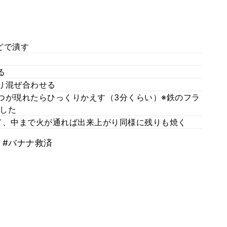
どで潰す
る
くり混ぜ合わせる
ぷつが現れたらひっくりかえす（3分くらい）※鉄のフラ
した
いて、中まで火が通れば出来上がり同様に残りも焼く
#バナナ救済
。