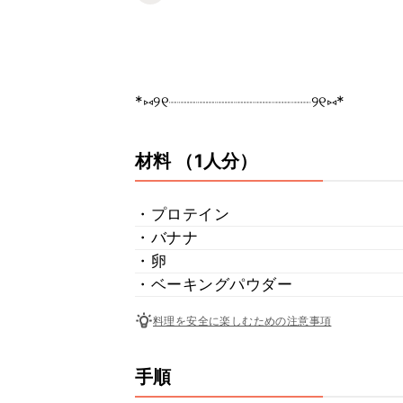
*⑅୨୧┈︎┈︎┈︎┈︎┈︎┈︎┈┈︎┈︎┈┈︎┈︎┈︎┈︎┈︎୨୧⑅︎*
材料
（1人分）
・プロテイン
・バナナ
・卵
・ベーキングパウダー
料理を安全に楽しむための注意事項
手順