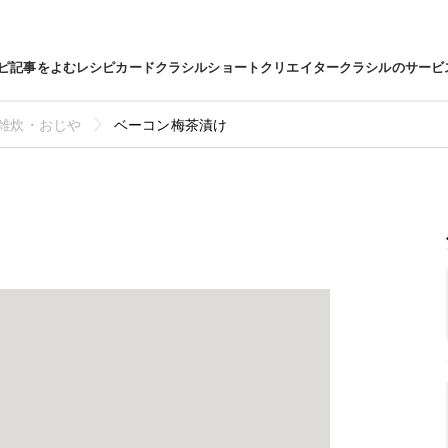
ピ
記事をよむ
レシピカード
クラシルショート
クリエイター
クラシルのサービ
雑炊・おじや
ベーコン梅茶漬け