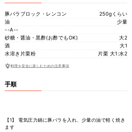
豚バラブロック・レンコン
250gくらい
油
少量
--A--
砂糖・醤油・黒酢(お酢でもOK)
大2
酒
大1
水溶き片栗粉
片栗 大1:水2
料理を安全に楽しむための注意事項
手順
【1】 電気圧力鍋に豚バラを入れ、少量の油で軽く焼き
ます