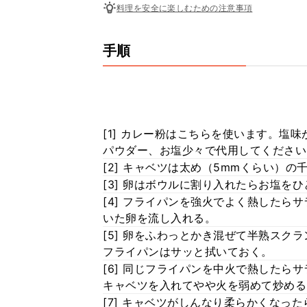
料理を安全に楽しむための注意事項
手順
[1] カレー粉はこちらを使います。塩
パウダー、お塩少々で代用してください
[2] キャベツは太め（5mmくらい）の
[3] 卵はボウルに割り入れたらお塩を
[4] フライパンを強火でよく熱したら
いた卵を流し入れる。
[5] 卵をふわっとかき混ぜて半熟スク
フライパンはサッと拭いておく。
[6] 同じフライパンを中火で熱したら
キャベツを入れてやや火を弱めて炒める
[7] キャベツがしんなり柔らかくなっ