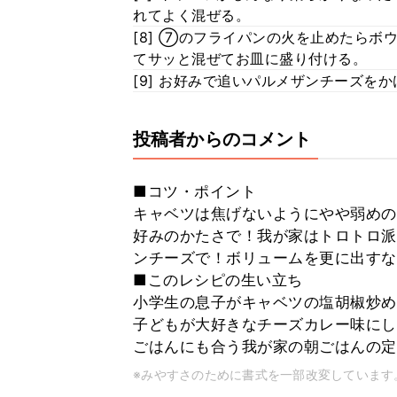
れてよく混ぜる。
[8] ⑦のフライパンの火を止めたら
てサッと混ぜてお皿に盛り付ける。
[9] お好みで追いパルメザンチーズを
投稿者からのコメント
■コツ・ポイント
キャベツは焦げないようにやや弱めの
好みのかたさで！我が家はトロトロ派
ンチーズで！ボリュームを更に出すな
■このレシピの生い立ち
小学生の息子がキャベツの塩胡椒炒め
子どもが大好きなチーズカレー味にし
ごはんにも合う我が家の朝ごはんの定
※みやすさのために書式を一部改変しています