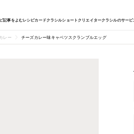
ピ
記事をよむ
レシピカード
クラシルショート
クリエイター
クラシルのサービ
カレー
チーズカレー味キャベツスクランブルエッグ