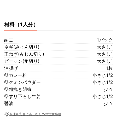
材料
（1人分）
納豆
1パック
ネギ(みじん切り)
大さじ1
玉ねぎ(みじん切り)
大さじ1
ピーマン(角切り)
大さじ1
油揚げ
1枚
◎カレー粉
小さじ1/2
◎クミンパウダー
小さじ1/2
◎粗挽き胡椒
少々
◎すり下ろし生姜
小さじ1/2
醤油
少々
料理を安全に楽しむための注意事項