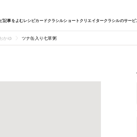
ピ
記事をよむ
レシピカード
クラシルショート
クリエイター
クラシルのサービ
おかゆ
ツナ缶入り七草粥