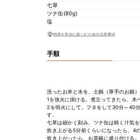
七草
ツナ缶(80g)
塩
料理を安全に楽しむための注意事項
手順
洗ったお米と水を、土鍋（厚手のお鍋）
1を強火に掛ける。煮立ってきたら、木
2を弱火にして、フタをして30分～4
す。
七草は細かく刻み、ツナ缶は軽く汁気を
炊き上がる5分前くらいになったら、4
炊き上がったら、お茶碗に盛り付ける。